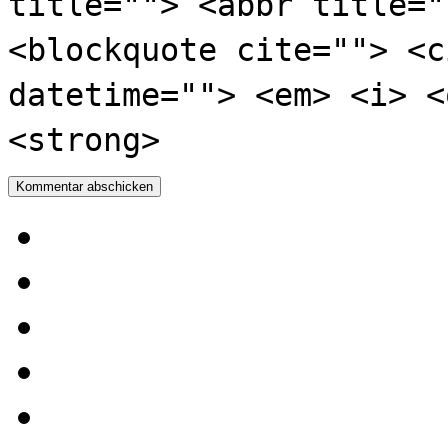
title=""> <abbr title="
<blockquote cite=""> <c
datetime=""> <em> <i> <
<strong>