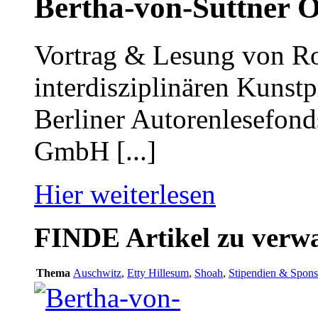
Bertha-von-Suttner O
Vortrag & Lesung von R
interdisziplinären Kunst
Berliner Autorenlesefond
GmbH [...]
Hier weiterlesen
FINDE
Artikel zu ver
Thema
Auschwitz
,
Etty Hillesum
,
Shoah
,
Stipendien & Spons