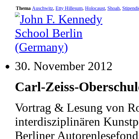
Thema
Auschwitz
,
Etty Hillesum
,
Holocaust
,
Shoah
,
Stipend
30. November 2012
Carl-Zeiss-Oberschule
Vortrag & Lesung von R
interdisziplinären Kunst
Berliner Autorenlesefond