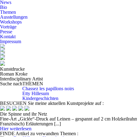
News
Bio
Themen
Ausstellungen
Workshops
Vorträge
Presse
Kontakt
Impressum
Kunstdrucke
Roman Kroke
Interdisciplinary Artist
Suche nach
THEMEN
Chassez les papillons noirs
Etty Hillesum
Kindergeschichten
BESUCHEN
Sie meine aktuellen Kunstprojekte auf :
Die Spinne und ihr Netz
Fine-Art „Giclée“-Druck auf Leinen – gespannt auf 2 cm Holzkeilrahme
Französisch) Erläuterungen [...]
Hier weiterlesen
FINDE
Artikel zu verwandten Themen
: