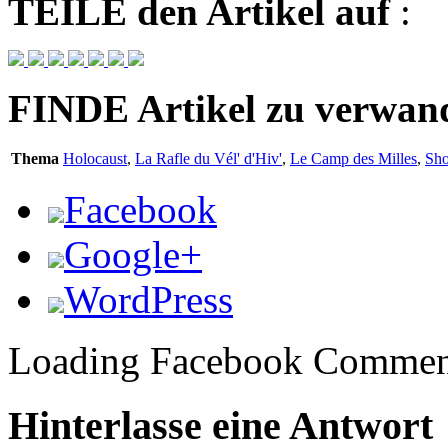
TEILE
den Artikel auf
:
FINDE
Artikel zu verwa
Thema
Holocaust
,
La Rafle du Vél' d'Hiv'
,
Le Camp des Milles
,
Sh
Facebook
Google+
WordPress
Loading Facebook Comment
Hinterlasse eine Antwort