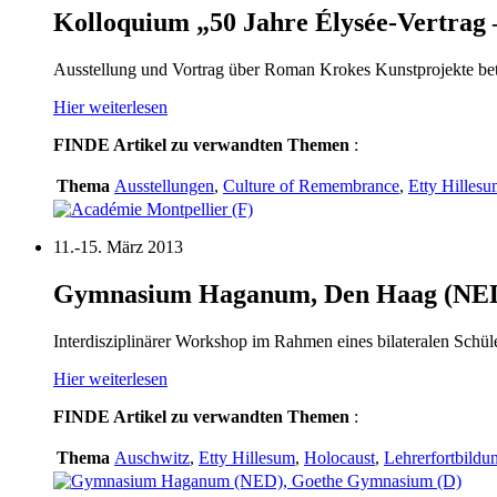
Kolloquium „50 Jahre Élysée-Vertrag –
Ausstellung und Vortrag über Roman Krokes Kunstprojekte betr
Hier weiterlesen
FINDE
Artikel zu verwandten Themen
:
Thema
Ausstellungen
,
Culture of Remembrance
,
Etty Hilles
11.-15. März 2013
Gymnasium Haganum, Den Haag (NED)
Interdisziplinärer Workshop im Rahmen eines bilateralen Schüle
Hier weiterlesen
FINDE
Artikel zu verwandten Themen
:
Thema
Auschwitz
,
Etty Hillesum
,
Holocaust
,
Lehrerfortbildu