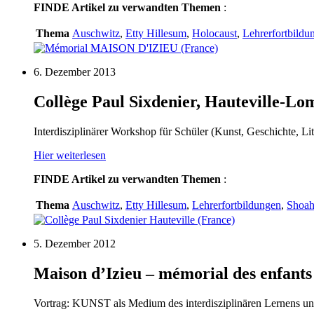
FINDE
Artikel zu verwandten Themen
:
Thema
Auschwitz
,
Etty Hillesum
,
Holocaust
,
Lehrerfortbildu
6. Dezember 2013
Collège Paul Sixdenier, Hauteville-Lo
Interdisziplinärer Workshop für Schüler (Kunst, Geschichte, Lit
Hier weiterlesen
FINDE
Artikel zu verwandten Themen
:
Thema
Auschwitz
,
Etty Hillesum
,
Lehrerfortbildungen
,
Shoa
5. Dezember 2012
Maison d’Izieu – mémorial des enfants j
Vortrag: KUNST als Medium des interdisziplinären Lernens und