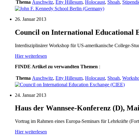
Thema
Auschwitz
,
Etty Hillesum
,
Holocaust
,
Shoah
,
Stipend
26. Januar 2013
Council on International Educational 
Interdisziplinärer Workshop für US-amerikanische College-Stude
Hier weiterlesen
FINDE
Artikel zu verwandten Themen
:
Thema
Auschwitz
,
Etty Hillesum
,
Holocaust
,
Shoah
,
Worksh
24. Januar 2013
Haus der Wannsee-Konferenz (D), Mai
Vortrag im Rahmen eines Europa-Seminars für Lehrkräfte (Fortb
Hier weiterlesen