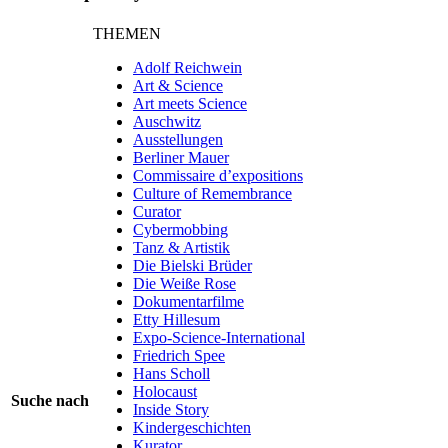
THEMEN
Adolf Reichwein
Art & Science
Art meets Science
Auschwitz
Ausstellungen
Berliner Mauer
Commissaire d’expositions
Culture of Remembrance
Curator
Cybermobbing
Tanz & Artistik
Die Bielski Brüder
Die Weiße Rose
Dokumentarfilme
Etty Hillesum
Expo-Science-International
Friedrich Spee
Hans Scholl
Holocaust
Suche nach
Inside Story
Kindergeschichten
Kurator