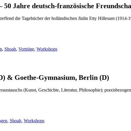
 50 Jahre deutsch-französische Freundscha
effend die Tagebücher der holländischen Jüdin Etty Hillesum (1914-19
um
,
Shoah
,
Vorträge
,
Workshops
 & Goethe-Gymnasium, Berlin (D)
raustauschs (Kunst, Geschichte, Literatur, Philosophie); praxisbezogene
ngen
,
Shoah
,
Workshops