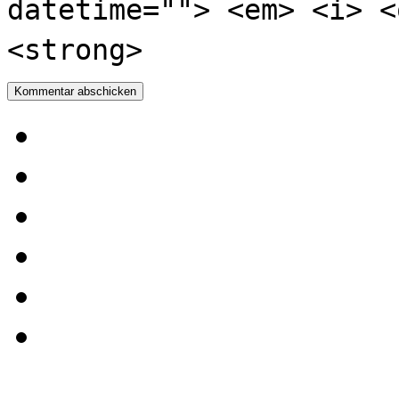
datetime=""> <em> <i> <
<strong>