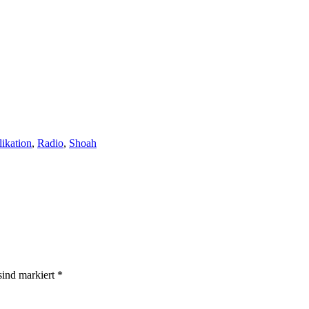
likation
,
Radio
,
Shoah
 sind markiert
*