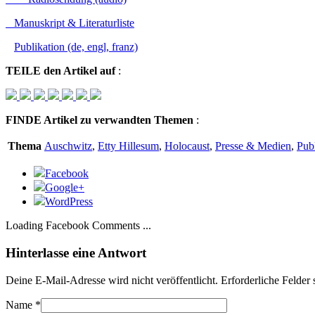
Manuskript & Literaturliste
Pu
blikation (de, engl, franz)
TEILE
den Artikel auf
:
FINDE
Artikel zu verwandten Themen
:
Thema
Auschwitz
,
Etty Hillesum
,
Holocaust
,
Presse & Medien
,
Pub
Facebook
Google+
WordPress
Loading Facebook Comments ...
Hinterlasse eine Antwort
Deine E-Mail-Adresse wird nicht veröffentlicht. Erforderliche Felder
Name
*