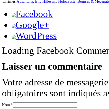
Thèmes
Auschwitz
,
Etty Hillesum
,
Holocauste
,
Bourses & Mécénat
Facebook
Google+
WordPress
Loading Facebook Comment
Laisser un commentaire
Votre adresse de messagerie
obligatoires sont indiqués 
Nom
*