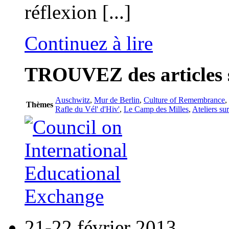
réflexion [...]
Continuez à lire
TROUVEZ
des articles 
Auschwitz
,
Mur de Berlin
,
Culture of Remembrance
,
Thèmes
Rafle du Vél' d'Hiv'
,
Le Camp des Milles
,
Ateliers su
21-22 février 2013