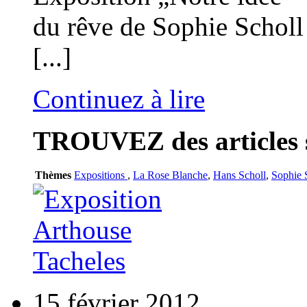
du rêve de Sophie Scholl 
[...]
Continuez à lire
TROUVEZ
des articles 
Thèmes
Expositions
,
La Rose Blanche
,
Hans Scholl
,
Sophie 
15 février 2012