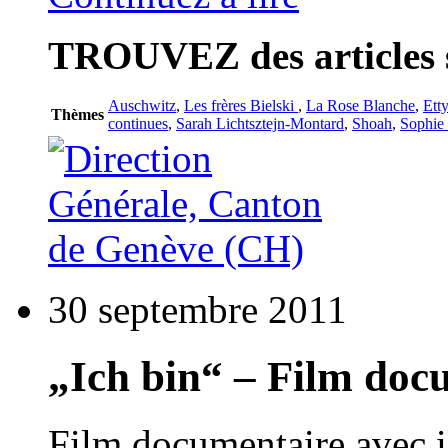
TROUVEZ
des articles 
Auschwitz
,
Les frères Bielski
,
La Rose Blanche
,
Ett
Thèmes
continues
,
Sarah Lichtsztejn-Montard
,
Shoah
,
Sophie 
30 septembre 2011
„Ich bin“ – Film doc
Film documentaire avec i