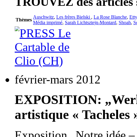
TROUVEZ
des articles 
Auschwitz
,
Les frères Bielski
,
La Rose Blanche
,
Ett
Thèmes
Média imprimé
,
Sarah Lichtsztejn-Montard
,
Shoah
,
S
février-mars 2012
EXPOSITION: „Werks
artistique « Tacheles
Exposition „Notre idée –