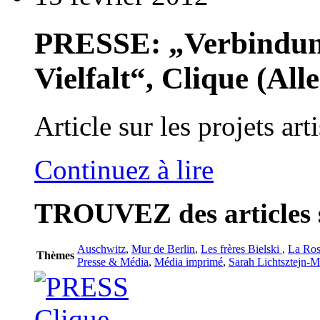
PRESSE: „Verbindung
Vielfalt“, Clique (Al
Article sur les projets ar
Continuez à lire
TROUVEZ
des articles 
Auschwitz
,
Mur de Berlin
,
Les frères Bielski
,
La Ros
Thèmes
Presse & Média
,
Média imprimé
,
Sarah Lichtsztejn-M