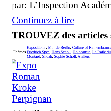
par: L’Inspection Académi
Continuez à lire
TROUVEZ
des articles 
Expositions
,
Mur de Berlin
,
Culture of Remembranc
Thèmes
Friedrich Spee
,
Hans Scholl
,
Holocauste
,
La Rafle du
Montard
,
Shoah
,
Sophie Scholl
,
Ateliers