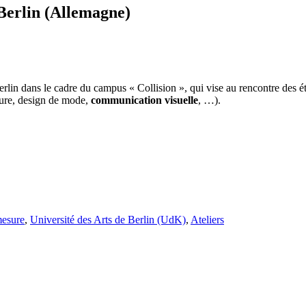
 Berlin (Allemagne)
in dans le cadre du campus « Collision », qui vise au rencontre des étu
cture, design de mode,
communication visuelle
, …).
mesure
,
Université des Arts de Berlin (UdK)
,
Ateliers