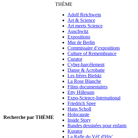
THÈME
Adolf Reichwein
Art & Science
Art meets Science
Auschwitz
Expositions
Mur de Berlin
Commissaire d’expositions
Culture of Remembrance
Curator
Cyber-harcèlement
Danse & Acrobatie
Les frères Bielski
La Rose Blanche
Films documentaires
Etty Hillesum
Expo-Science-International
Friedrich Spee
Hans Scholl
Holocauste
Recherche par THÈME
Inside Story
Bandes dessinées pour enfants
Kurator
La Rafle du Vél' d'Hiv'