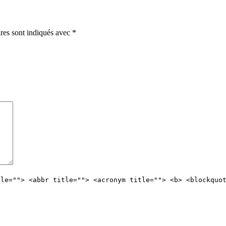
ires sont indiqués avec
*
tle=""> <abbr title=""> <acronym title=""> <b> <blockquo