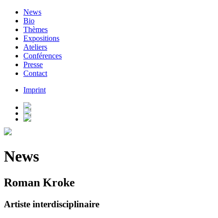
News
Bio
Thèmes
Expositions
Ateliers
Conférences
Presse
Contact
Imprint
News
Roman Kroke
Artiste interdisciplinaire