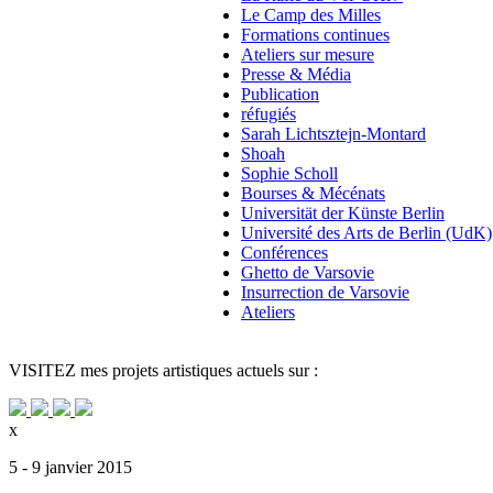
Le Camp des Milles
Formations continues
Ateliers sur mesure
Presse & Média
Publication
réfugiés
Sarah Lichtsztejn-Montard
Shoah
Sophie Scholl
Bourses & Mécénats
Universität der Künste Berlin
Université des Arts de Berlin (UdK)
Conférences
Ghetto de Varsovie
Insurrection de Varsovie
Ateliers
VISITEZ
mes projets artistiques actuels sur :
x
5 - 9 janvier 2015