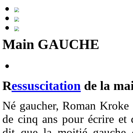
Main GAUCHE
R
essuscitation
de la ma
Né gaucher, Roman Kroke es
de cinq ans pour écrire et 
dit que la moitié gauche d